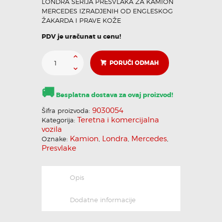
LONDRA SERIJA PRESVLAKA ZA KAMION
MERCEDES IZRADJENIH OD ENGLESKOG
ŽAKARDA I PRAVE KOŽE
KONTAKT
PDV je uračunat u cenu!
Pozovi odmah
PORUČI ODMAH
🚚
Besplatna dostava za ovaj proizvod!
9030054
Šifra proizvoda:
Teretna i komercijalna
Kategorija:
vozila
Kamion
Londra
Mercedes
Oznake:
,
,
,
Presvlake
Opis
Dodatne informacije