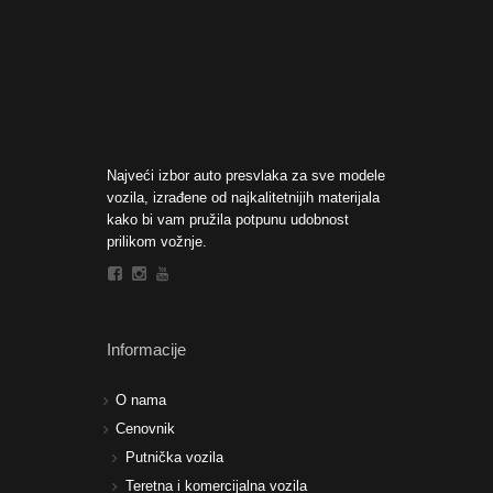
Najveći izbor auto presvlaka za sve modele
vozila, izrađene od najkalitetnijih materijala
kako bi vam pružila potpunu udobnost
prilikom vožnje.
Informacije
O nama
Cenovnik
Putnička vozila
Teretna i komercijalna vozila