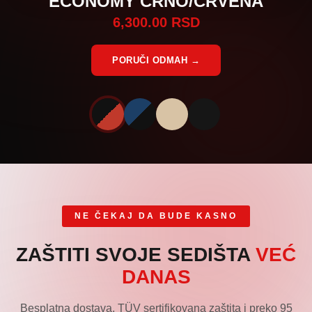
ECONOMY CRNO/CRVENA
6,300.00 RSD
PORUČI ODMAH →
NE ČEKAJ DA BUDE KASNO
ZAŠTITI SVOJE SEDIŠTA
VEĆ
DANAS
Besplatna dostava, TÜV sertifikovana zaštita i preko 95