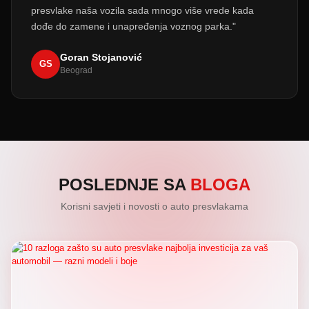
presvlake naša vozila sada mnogo više vrede kada
dođe do zamene i unapređenja voznog parka."
Goran Stojanović
GS
Beograd
POSLEDNJE SA
BLOGA
Korisni savjeti i novosti o auto presvlakama