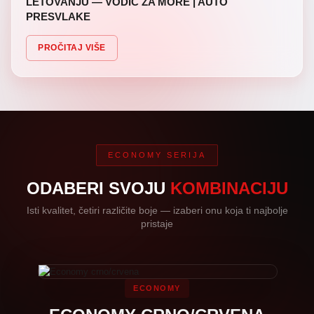
LETOVANJU — VODIČ ZA MORE | AUTO
PRESVLAKE
PROČITAJ VIŠE
ECONOMY SERIJA
ODABERI SVOJU
KOMBINACIJU
Isti kvalitet, četiri različite boje — izaberi onu koja ti najbolje
pristaje
ECONOMY