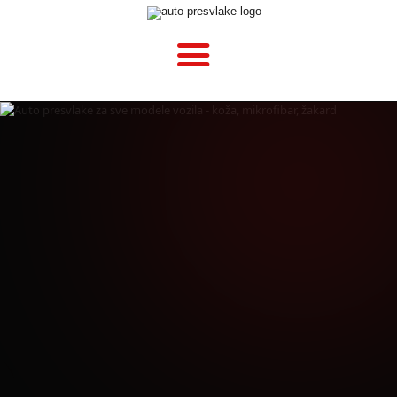
POČETNA
O NAMA
CENOVNIK
VELIČINE
KAKO MONTIRATI?
GALERIJA
BLOG