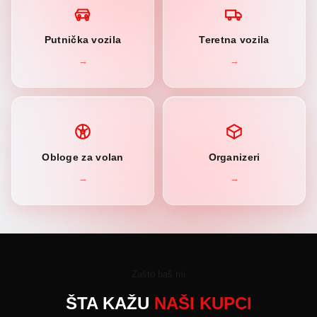
Putnička vozila
Teretna vozila
→
→
Obloge za volan
Organizeri
→
→
Zašto baš mi
ŠTA KAŽU
NAŠI KUPCI