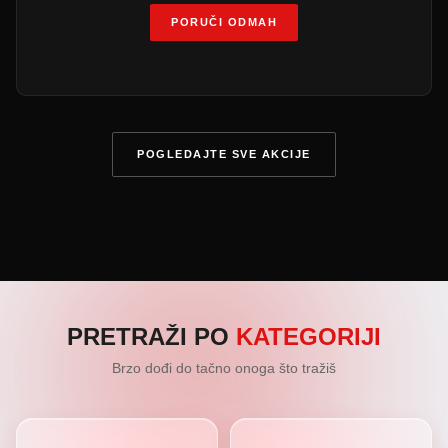
PORUČI ODMAH
POGLEDAJTE SVE AKCIJE
PRETRAŽI PO
KATEGORIJI
Brzo dođi do tačno onoga što tražiš