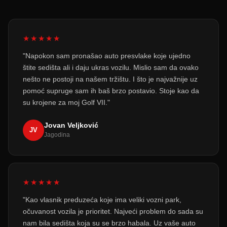
★★★★★
"Napokon sam pronašao auto presvlake koje ujedno
štite sedišta ali i daju ukras vozilu. Mislio sam da ovako
nešto ne postoji na našem tržištu. I što je najvažnije uz
pomoć supruge sam ih baš brzo postavio. Stoje kao da
su krojene za moj Golf VII."
Jovan Veljković
JV
Jagodina
★★★★★
"Kao vlasnik preduzeća koje ima veliki vozni park,
očuvanost vozila je prioritet. Najveći problem do sada su
nam bila sedišta koja su se brzo habala. Uz vaše auto