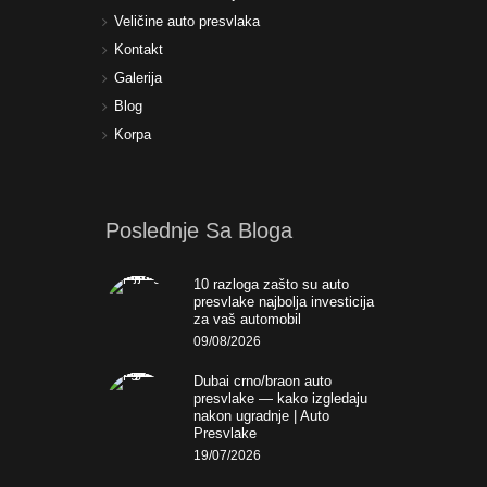
Veličine auto presvlaka
Kontakt
Galerija
Blog
Korpa
Poslednje Sa Bloga
10 razloga zašto su auto
presvlake najbolja investicija
za vaš automobil
09/08/2026
Dubai crno/braon auto
presvlake — kako izgledaju
nakon ugradnje | Auto
Presvlake
19/07/2026