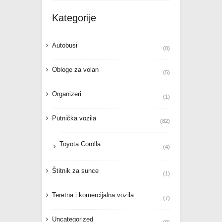
Pozovi odmah
Kategorije
Autobusi
(0)
Obloge za volan
(5)
Organizeri
(1)
Putnička vozila
(82)
Toyota Corolla
(4)
Štitnik za sunce
(1)
Teretna i komercijalna vozila
(7)
Uncategorized
(0)