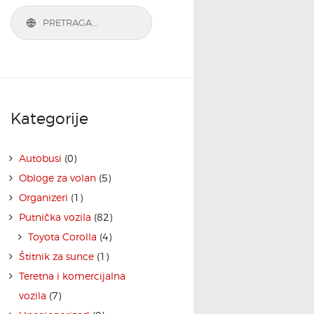
Kategorije
Autobusi
(0)
Obloge za volan
(5)
Organizeri
(1)
Putnička vozila
(82)
Toyota Corolla
(4)
Štitnik za sunce
(1)
Teretna i komercijalna
vozila
(7)