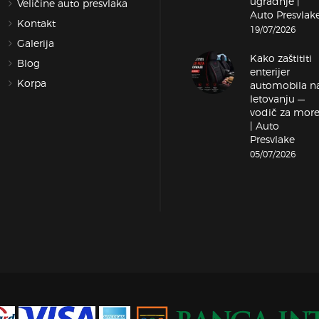
ugradnje |
Veličine auto presvlaka
Auto Presvlak
Kontakt
19/07/2026
Galerija
Kako zaštititi
Blog
enterijer
Korpa
automobila n
letovanju —
vodič za mor
| Auto
Presvlake
05/07/2026