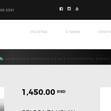
POČETNA
705 0391
O NAMA
CENOVNIK
VELIČINE
POČETNA
O NAMA
CENOV
KAKO MONTIRATI?
GALERIJA
BESPLATNA DOSTAVA ZA SVE PORUDŽBINE PREKO 5
BLOG
KONTAKT
1,450.00
RSD