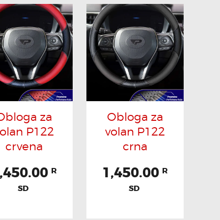
Obloga za
Obloga za
volan P122
volan P122
crvena
crna
Pozovi odmah
,450.00
1,450.00
R
R
SD
SD