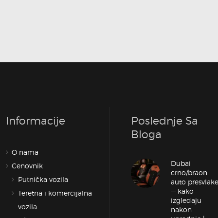
Informacije
Poslednje Sa
Bloga
O nama
Dubai
Cenovnik
crno/braon
Putnička vozila
auto presvlak
— kako
Teretna i komercijalna
izgledaju
vozila
nakon