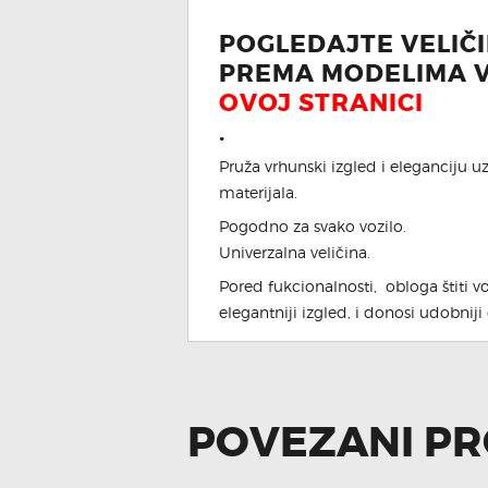
POGLEDAJTE VELIČ
PREMA MODELIMA V
OVOJ STRANICI
.
Pruža vrhunski izgled i eleganciju u
materijala.
Pogodno za svako vozilo.
Univerzalna veličina.
Pored fukcionalnosti, obloga štiti v
elegantniji izgled, i donosi udobnij
POVEZANI PR