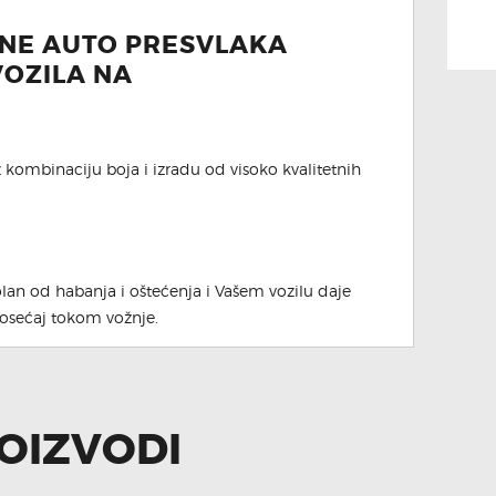
INE AUTO PRESVLAKA
OZILA NA
z kombinaciju boja i izradu od visoko kvalitetnih
olan od habanja i oštećenja i Vašem vozilu daje
i osećaj tokom vožnje.
OIZVODI