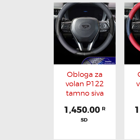
Obloga za
volan P122
tamno siva
1,450.00
1
R
SD