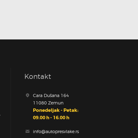
Kontakt
Cara Dušana 164
11080 Zemun
Ponedeljak - Petak:
e
09.00 h - 16.00 h
info@autopresvlake.rs