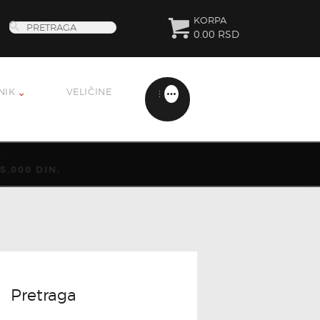
KORPA
0.00 RSD
NIK
VELIČINE
.000 DIN.
Pretraga