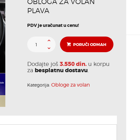
OBLOGA ZA VOLAN
PLAVA
AGA
PDV je uračunat u cenu!
PORUČI ODMAH
3.550 din.
Dodajte još
u korpu
besplatnu dostavu
za
.
Obloge za volan
Kategorija: