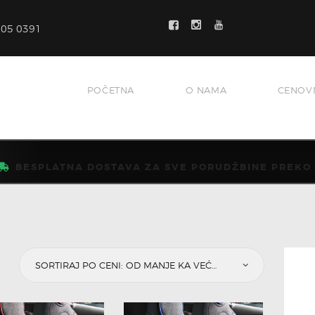
POČETNA
705 0391
O NAMA
CENOVNIK
VELIČINE
POČETNA
O NAMA
CENOV
KAKO MONTIRATI?
GALERIJA
BESPLATNA DOSTAVA ZA SVE PORUDŽBINE PREKO 5
BLOG
KONTAKT