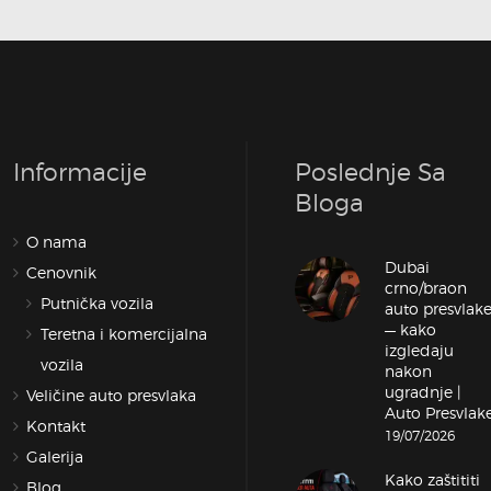
Informacije
Poslednje Sa
Bloga
O nama
Dubai
Cenovnik
crno/braon
Putnička vozila
auto presvlak
— kako
Teretna i komercijalna
Pozovi odmah
izgledaju
vozila
nakon
ugradnje |
Veličine auto presvlaka
Auto Presvlak
Kontakt
19/07/2026
Galerija
Kako zaštititi
Blog