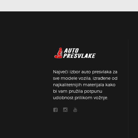
Najveći izbor auto presvlaka za
sve modele vozila, izrađene od
najkalitetnijih materijala kako
bi vam pružila potpunu
udobnost prilikom vožnje.