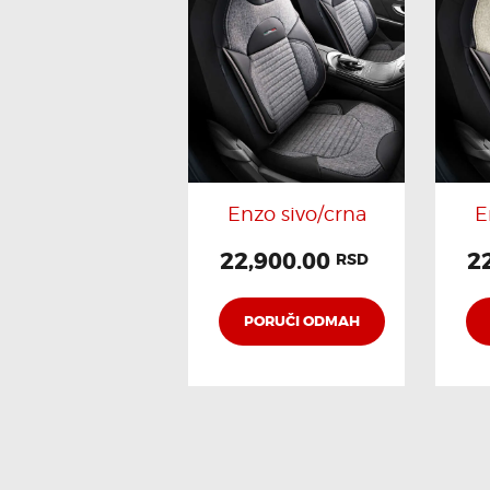
Enzo sivo/crna
E
22,900.00
2
RSD
PORUČI ODMAH