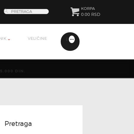
KORPA
0.00 RSD
NIK
VELIČINE
.000 DIN.
Pretraga