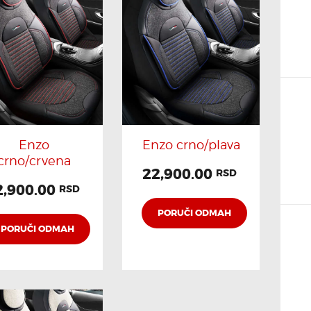
AGA
Enzo
Enzo crno/plava
crno/crvena
22,900.00
RSD
2,900.00
RSD
PORUČI ODMAH
PORUČI ODMAH