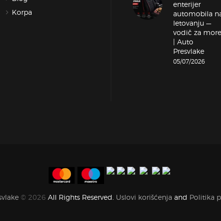
enterijer
Korpa
automobila n
letovanju —
vodič za mor
| Auto
Presvlake
05/07/2026
svlake
© 2026
All Rights Reserved.
Uslovi korišćenja
and
Politika p