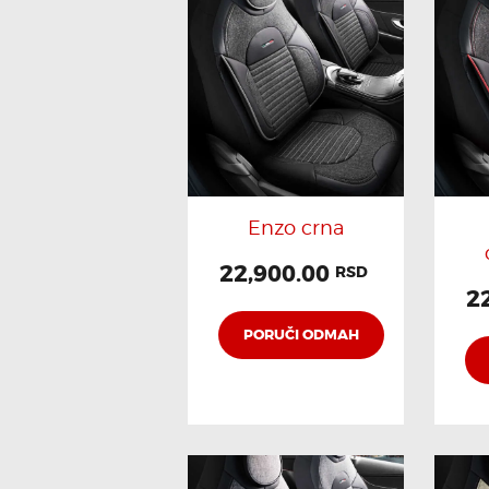
PRETR
Enzo crna
22,900.00
RSD
2
PORUČI ODMAH