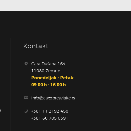
Kontakt
Cara Dušana 164
11080 Zemun
Ponedeljak - Petak:
e
09.00 h - 16.00 h
info@autopresvlake.rs
e
+381 11 2192 458
+381 60 705 0391