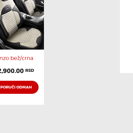
nzo bež/crna
2,900.00
RSD
PORUČI ODMAH