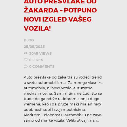
AUTO PRESVLAKE OD
ŽAKARDA – POTPUNO
KONTAKT
NOVI IZGLED VAŠEG
VOZILA!
Pozovi odmah
BLOG
25/09/2025
3045
VIEWS
0
LIKES
0
COMMENTS
Auto presvlake od žakarda su vodeći trend
u svetu automobilizma. Za mnoge vlasnike
automobila, njihovo vozilo je izuzetno
vredna imovina. Samim tim, ne čudi što se
trude da ga održe u dobrom stanju dugo
vremena, kao i da pruže maksimalan nivo
udobnosti sebi i svojim putnicima.
Međutim, udobnost u automobilu ne zavisi
samo od marke vozila. Veliki uticaj ima i…