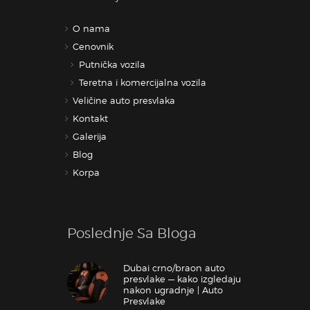
O nama
Cenovnik
Putnička vozila
Teretna i komercijalna vozila
Veličine auto presvlaka
Kontakt
Galerija
Blog
Korpa
Poslednje Sa Bloga
Dubai crno/braon auto
presvlake — kako izgledaju
nakon ugradnje | Auto
Presvlake