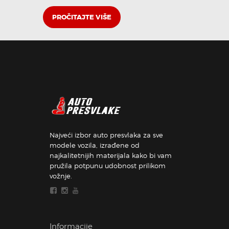
PROČITAJTE VIŠE
Najveći izbor auto presvlaka za sve
modele vozila, izrađene od
najkalitetnijih materijala kako bi vam
pružila potpunu udobnost prilikom
vožnje.
Informacije