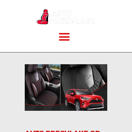
POČETNA
O NAMA
CENOVNIK
VELIČINE
KAKO MONTIRATI?
GALERIJA
BLOG