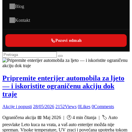
Blog
Kontakt
Pozovi odmah
Pripremite enterijer automobila za ljeto
— i iskoristite ograničenu akciju dok
traje
Akcije i popusti
28/05/2026
2152
Views
0
Likes
0
Comments
Ograničena akcija 📅 Maj 2026 | 🕐 4 min čitanja | 🏷 Auto
presvlake Leto kuca na vrata, a vaš auto enterijer možda nije
spreman. Visoke temperature, UV zraci i povećana upotreba tokom