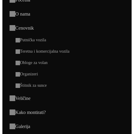
O nama
Cenovnik
Putnička vozila
Teretna i komercijalna vozila
Obloge za volan
Organizeri
Štitnik za sunce
Veličine
Kako montirati?
Galerija