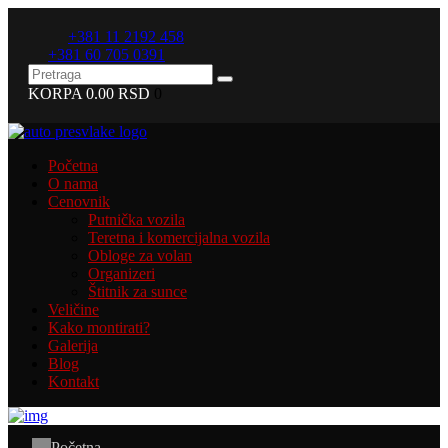
+381 11 2192 458
+381 60 705 0391
KORPA
0.00 RSD
0
Početna
O nama
Cenovnik
Putnička vozila
Teretna i komercijalna vozila
Obloge za volan
Organizeri
Štitnik za sunce
Veličine
Kako montirati?
Galerija
Blog
Kontakt
Početna