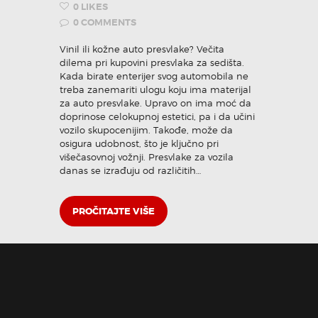
0
LIKES
0
COMMENTS
KONTAKT
Vinil ili kožne auto presvlake? Večita
dilema pri kupovini presvlaka za sedišta.
Kada birate enterijer svog automobila ne
Pozovi odmah
treba zanemariti ulogu koju ima materijal
za auto presvlake. Upravo on ima moć da
doprinose celokupnoj estetici, pa i da učini
vozilo skupocenijim. Takođe, može da
osigura udobnost, što je ključno pri
višečasovnoj vožnji. Presvlake za vozila
danas se izrađuju od različitih…
PROČITAJTE VIŠE