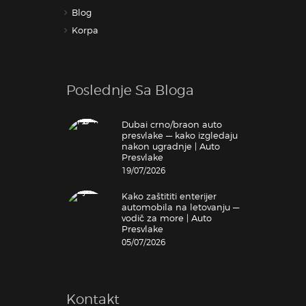
Blog
Korpa
Poslednje Sa Bloga
Dubai crno/braon auto
presvlake — kako izgledaju
nakon ugradnje | Auto
Presvlake
19/07/2026
Kako zaštititi enterijer
automobila na letovanju —
vodič za more | Auto
Presvlake
05/07/2026
Kontakt