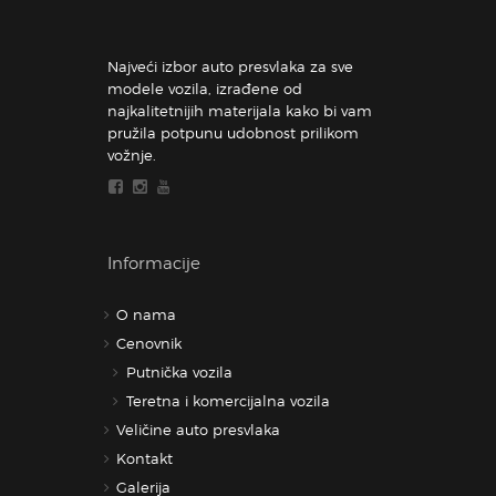
Najveći izbor auto presvlaka za sve
modele vozila, izrađene od
najkalitetnijih materijala kako bi vam
pružila potpunu udobnost prilikom
vožnje.
Informacije
O nama
Cenovnik
Putnička vozila
Teretna i komercijalna vozila
Veličine auto presvlaka
Kontakt
Galerija