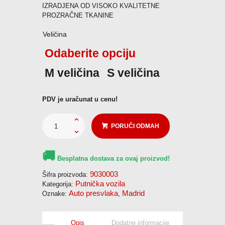
IZRADJENA OD VISOKO KVALITETNE
PROZRAČNE TKANINE
KONTAKT
Veličina
Odaberite opciju
Pozovi odmah
M veličina
S veličina
PDV je uračunat u cenu!
PORUČI ODMAH
🚚
Besplatna dostava za ovaj proizvod!
9030003
Šifra proizvoda:
Putnička vozila
Kategorija:
Auto presvlaka
Madrid
Oznake:
,
Opis
Dodatne informacije