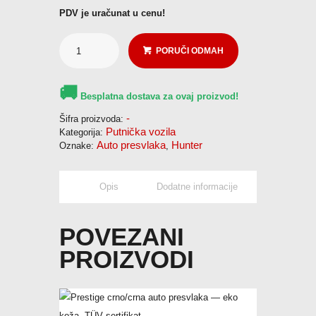
PDV je uračunat u cenu!
Pozovi odmah
PORUČI ODMAH
🚚
Besplatna dostava za ovaj proizvod!
-
Šifra proizvoda:
Putnička vozila
Kategorija:
Auto presvlaka
Hunter
Oznake:
,
Opis
Dodatne informacije
POVEZANI
PROIZVODI