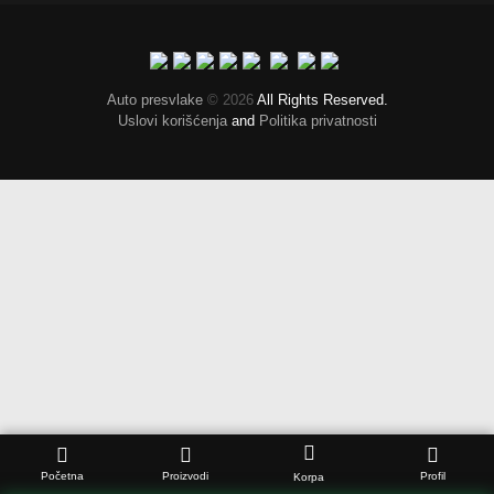
Auto presvlake
© 2026
All Rights Reserved.
Uslovi korišćenja
and
Politika privatnosti
Početna
Proizvodi
Profil
Korpa