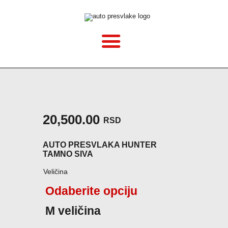
POČETNA
O NAMA
CENOVNIK
VELIČINE
20,500.00
RSD
KAKO MONTIRATI?
AUTO PRESVLAKA HUNTER
GALERIJA
TAMNO SIVA
Veličina
BLOG
Odaberite opciju
KONTAKT
M veličina