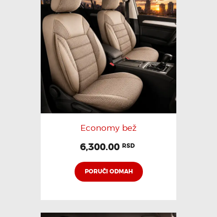
Economy bež
6,300.00
RSD
PORUČI ODMAH