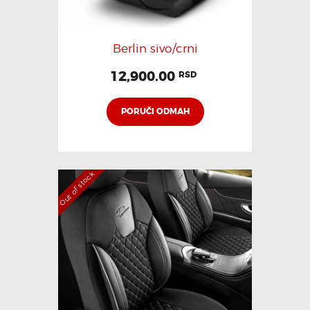
Berlin sivo/crni
12,900.00
RSD
PORUČI ODMAH
Out of stock