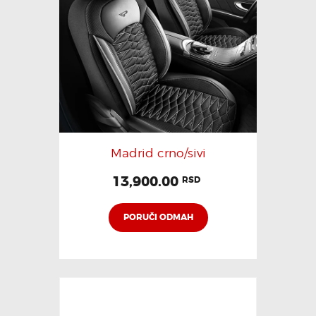
Madrid crno/sivi
13,900.00
RSD
PORUČI ODMAH