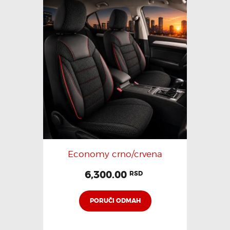
Economy crno/crvena
6,300.00
RSD
PORUČI ODMAH