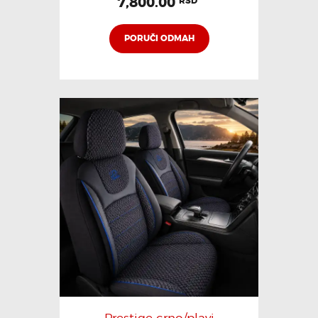
7,800.00
RSD
PORUČI ODMAH
Prestige crno/plavi