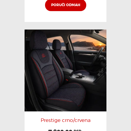
PORUČI ODMAH
Prestige crno/crvena