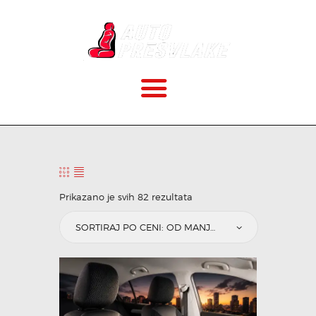
POČETNA
O NAMA
CENOVNIK
VELIČINE
Prikazano je svih 82 rezultata
KAKO MONTIRATI?
GALERIJA
BLOG