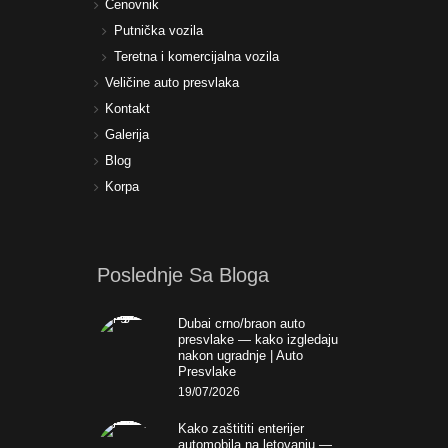
Cenovnik
Putnička vozila
Teretna i komercijalna vozila
Veličine auto presvlaka
Kontakt
Galerija
Blog
Korpa
Poslednje Sa Bloga
Dubai crno/braon auto
presvlake — kako izgledaju
nakon ugradnje | Auto
Presvlake
19/07/2026
Kako zaštititi enterijer
automobila na letovanju —