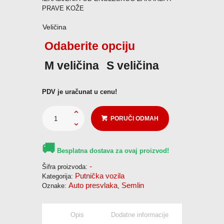
PRAVE KOŽE
KONTAKT
Veličina
Odaberite opciju
Pozovi odmah
M veličina
S veličina
PDV je uračunat u cenu!
PORUČI ODMAH
🚚
Besplatna dostava za ovaj proizvod!
-
Šifra proizvoda:
Putnička vozila
Kategorija:
Auto presvlaka
Semlin
Oznake:
,
Opis
Dodatne informacije