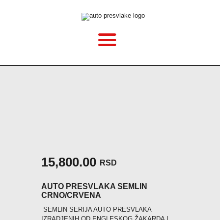
POČETNA
O NAMA
CENOVNIK
VELIČINE
15,800.00
KAKO MONTIRATI?
RSD
AUTO PRESVLAKA SEMLIN
GALERIJA
CRNO/CRVENA
SEMLIN SERIJA AUTO PRESVLAKA
BLOG
IZRADJENIH OD ENGLESKOG ŽAKARDA I