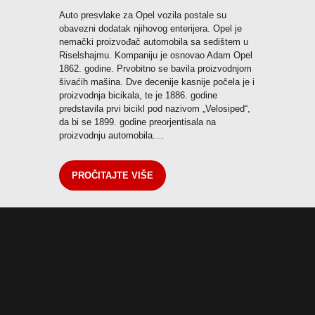
Auto presvlake za Opel vozila postale su
Pozovi odmah
obavezni dodatak njihovog enterijera. Opel je
nemački proizvođač automobila sa sedištem u
Riselshajmu. Kompaniju je osnovao Adam Opel
1862. godine. Prvobitno se bavila proizvodnjom
šivaćih mašina. Dve decenije kasnije počela je i
proizvodnja bicikala, te je 1886. godine
predstavila prvi bicikl pod nazivom „Velosiped“,
da bi se 1899. godine preorjentisala na
proizvodnju automobila.…
PROČITAJTE VIŠE