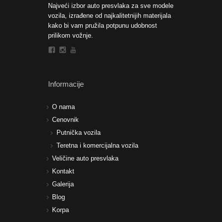
Najveći izbor auto presvlaka za sve modele
vozila, izrađene od najkalitetnijih materijala
kako bi vam pružila potpunu udobnost
prilikom vožnje.
Informacije
O nama
Cenovnik
Putnička vozila
Teretna i komercijalna vozila
Veličine auto presvlaka
Kontakt
Galerija
Blog
Korpa