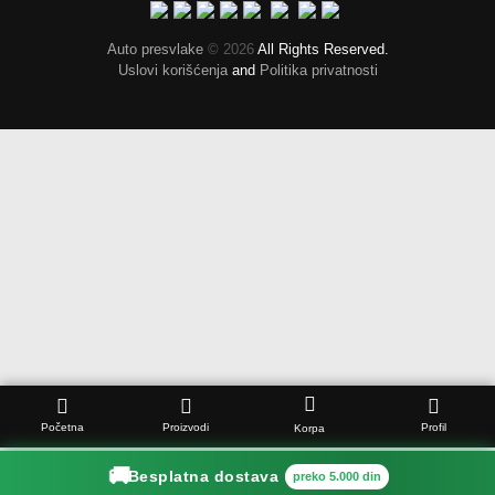
Auto presvlake
© 2026
All Rights Reserved.
Uslovi korišćenja
and
Politika privatnosti
Početna
Proizvodi
Profil
Korpa
🚚
Besplatna dostava
preko 5.000 din