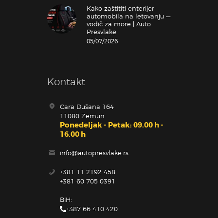
Kako zaštititi enterijer
automobila na letovanju —
vodič za more | Auto
Presvlake
05/07/2026
Kontakt
Cara Dušana 164
11080 Zemun
Ponedeljak - Petak: 09.00 h -
16.00 h
info@autopresvlake.rs
+381 11 2192 458
+381 60 705 0391
BiH:
+387 66 410 420