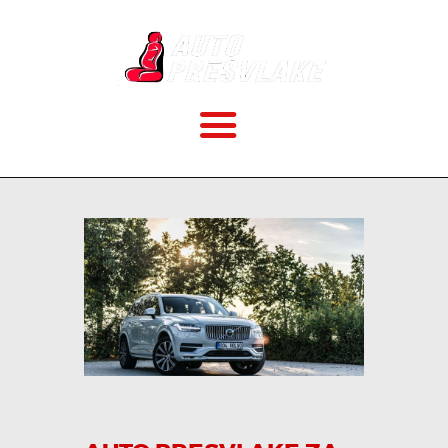
POČETNA
O NAMA
CENOVNIK
VELIČINE
KAKO MONTIRATI?
GALERIJA
BLOG