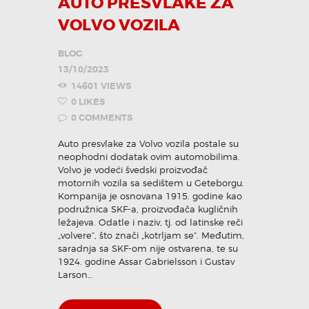
AUTO PRESVLAKE ZA
VOLVO VOZILA
KONTAKT
BLOG
13/10/2023
Pozovi odmah
14601
VIEWS
0
LIKES
0
COMMENTS
Auto presvlake za Volvo vozila postale su
neophodni dodatak ovim automobilima.
Volvo je vodeći švedski proizvođač
motornih vozila sa sedištem u Geteborgu.
Kompanija je osnovana 1915. godine kao
podružnica SKF-a, proizvođača kugličnih
ležajeva. Odatle i naziv, tj. od latinske reči
„volvere“, što znači „kotrljam se“. Međutim,
saradnja sa SKF-om nije ostvarena, te su
1924. godine Assar Gabrielsson i Gustav
Larson…