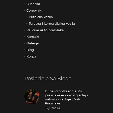
O nama
Cenovnik
Putnička vozila
Teretna i komercijalna vozila
Veličine auto presvlaka
Kontakt
Galerija
Blog
Korpa
Poslednje Sa Bloga
Dubai crno/braon auto
presvlake — kako izgledaju
nakon ugradnje | Auto
Presvlake
19/07/2026