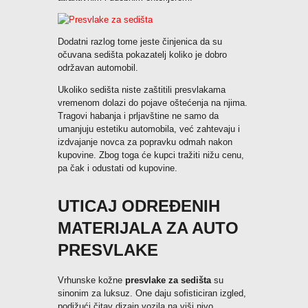
Dodatni razlog tome jeste činjenica da su
očuvana sedišta pokazatelj koliko je dobro
održavan automobil.
Ukoliko sedišta niste zaštitili presvlakama
vremenom dolazi do pojave oštećenja na njima.
Tragovi habanja i prljavštine ne samo da
umanjuju estetiku automobila, već zahtevaju i
izdvajanje novca za popravku odmah nakon
kupovine. Zbog toga će kupci tražiti nižu cenu,
pa čak i odustati od kupovine.
UTICAJ ODREĐENIH
MATERIJALA ZA AUTO
PRESVLAKE
Vrhunske kožne
presvlake za sedišta
su
sinonim za luksuz. One daju sofisticiran izgled,
podižući čitav dizajn vozila na viši nivo.