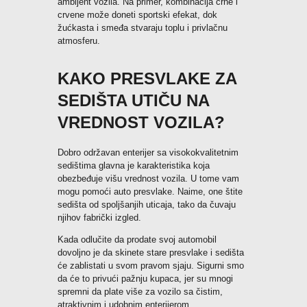
ambijent vozila. Na primer, kombinacija crne i
crvene može doneti sportski efekat, dok
žućkasta i smeđa stvaraju toplu i privlačnu
atmosferu.
KAKO PRESVLAKE ZA
SEDIŠTA UTIČU NA
VREDNOST VOZILA?
Dobro održavan enterijer sa visokokvalitetnim
sedištima glavna je karakteristika koja
obezbeđuje višu vrednost vozila. U tome vam
mogu pomoći auto presvlake. Naime, one štite
sedišta od spoljšanjih uticaja, tako da čuvaju
njihov fabrički izgled.
Kada odlučite da prodate svoj automobil
dovoljno je da skinete stare presvlake i sedišta
će zablistati u svom pravom sjaju. Sigurni smo
da će to privući pažnju kupaca, jer su mnogi
spremni da plate više za vozilo sa čistim,
atraktivnim i udobnim enterijerom.