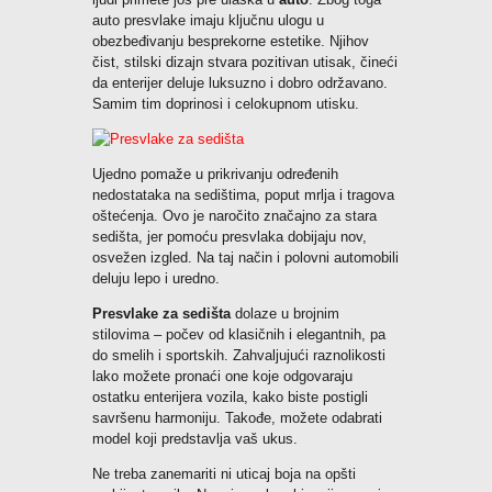
auto presvlake imaju ključnu ulogu u
obezbeđivanju besprekorne estetike. Njihov
čist, stilski dizajn stvara pozitivan utisak, čineći
da enterijer deluje luksuzno i dobro održavano.
Samim tim doprinosi i celokupnom utisku.
Ujedno pomaže u prikrivanju određenih
nedostataka na sedištima, poput mrlja i tragova
oštećenja. Ovo je naročito značajno za stara
sedišta, jer pomoću presvlaka dobijaju nov,
osvežen izgled. Na taj način i polovni automobili
deluju lepo i uredno.
Presvlake za sedišta
dolaze u brojnim
stilovima – počev od klasičnih i elegantnih, pa
do smelih i sportskih. Zahvaljujući raznolikosti
lako možete pronaći one koje odgovaraju
ostatku enterijera vozila, kako biste postigli
savršenu harmoniju. Takođe, možete odabrati
model koji predstavlja vaš ukus.
Ne treba zanemariti ni uticaj boja na opšti