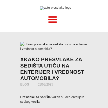
POČETNA
O NAMA
CENOVNIK
VELIČINE
KAKO MONTIRATI?
XKAKO PRESVLAKE ZA
SEDIŠTA UTIČU NA
GALERIJA
ENTERIJER I VREDNOST
AUTOMOBILA?
BLOG
BLOG
01/08/2025
Presvlake za sedišta
važan su deo enterijera
KONTAKT
svakog vozila.