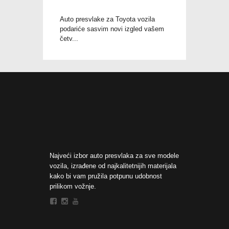
Auto presvlake za Toyota vozila
podariće sasvim novi izgled vašem
četv...
Najveći izbor auto presvlaka za sve modele
vozila, izrađene od najkalitetnijih materijala
kako bi vam pružila potpunu udobnost
prilikom vožnje.