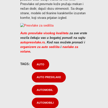
Presvlake od prevrnute kože pružaju mekan i
nežan dodir, dajući dozu otmenosti. Sa druge
strane, modele od tkanine karakteriše izuzetan
komfor, koji stvara prijatan izgled.
Auto presvlake visokog kvaliteta
za sve vrste
vozila čekaju vas u bogatoj ponudi na sajtu
autopresvlake.rs
. Kod nas možete pronaći i
organizere za auto sedišta
i
navlake za
volane
.
TAGS:
AUTO
AUTO PRESVLAKE
AUTOMOBIL
AUTOMOBILI