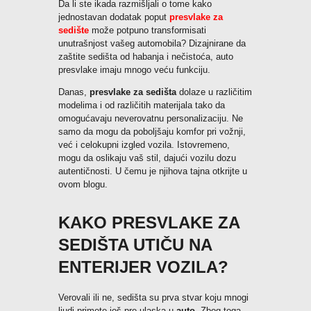
Da li ste ikada razmišljali o tome kako
jednostavan dodatak poput
presvlake za
Pozovi odmah
sedište
može potpuno transformisati
unutrašnjost vašeg automobila? Dizajnirane da
zaštite sedišta od habanja i nečistoća, auto
presvlake imaju mnogo veću funkciju.
Danas,
presvlake za sedišta
dolaze u različitim
modelima i od različitih materijala tako da
omogućavaju neverovatnu personalizaciju. Ne
samo da mogu da poboljšaju komfor pri vožnji,
već i celokupni izgled vozila. Istovremeno,
mogu da oslikaju vaš stil, dajući vozilu dozu
autentičnosti. U čemu je njihova tajna otkrijte u
ovom blogu.
KAKO PRESVLAKE ZA
SEDIŠTA UTIČU NA
ENTERIJER VOZILA?
Verovali ili ne, sedišta su prva stvar koju mnogi
ljudi primete još pre ulaska u
auto
. Zbog toga