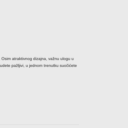
a. Osim atraktivnog dizajna, važnu ulogu u
budete pažljivi, u jednom trenutku suočićete