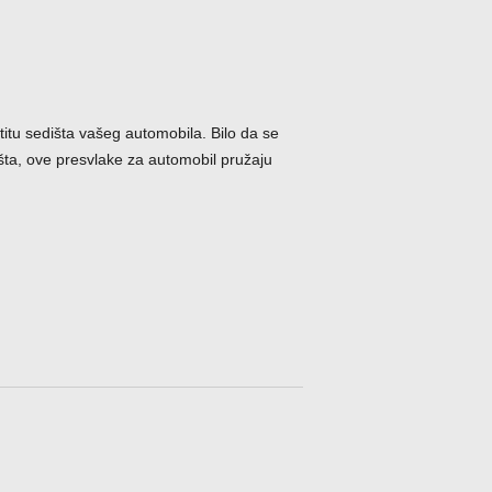
titu sedišta vašeg automobila. Bilo da se
išta, ove presvlake za automobil pružaju