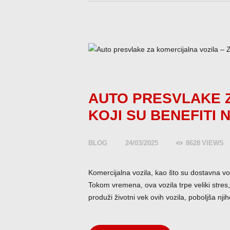
AUTO PRESVLAKE Z
KOJI SU BENEFITI
BLOG
24/03/2025
8628
VIEWS
Komercijalna vozila, kao što su dostavna voz
Tokom vremena, ova vozila trpe veliki stres
produži životni vek ovih vozila, poboljša nj