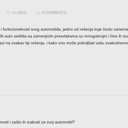
0
LIKES
0
COMMENTS
 funkcionalnosti svog automobila, jedno od rešenja koje često zanema
iti auto sedišta sa zamenjivim presvlakama su mnogobrojni i čine ih iz
lazi na ovakav tip rešenja, i kako ono može poboljšati vašu svakodnev