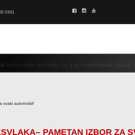
POČETNA
05 0391
O NAMA
CENOVNIK
VELIČINE
KAKO MONTIRATI?
GALERIJA
BESPLATNA DOSTAVA ZA SVE PORUDŽBINE PREKO 5.
BLOG
KONTAKT
ESVLAKA– PAMETAN IZBOR ZA S