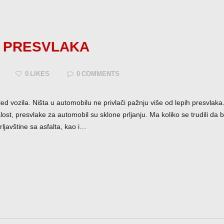
 PRESVLAKA
0
LIKES
0
COMMENTS
ed vozila. Ništa u automobilu ne privlači pažnju više od lepih presvlak
lost, presvlake za automobil su sklone prljanju. Ma koliko se trudili da 
ljavštine sa asfalta, kao i…