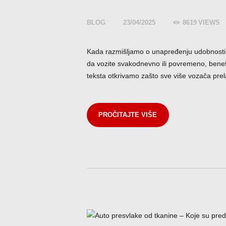
BLOG
23/04/2025
8619
VIEWS
Kada razmišljamo o unapređenju udobnosti i
da vozite svakodnevno ili povremeno, benef
teksta otkrivamo zašto sve više vozača pre
PROČITAJTE VIŠE