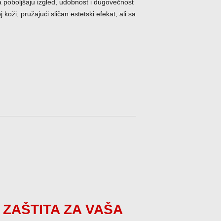
a poboljšaju izgled, udobnost i dugovečnost
 koži, pružajući sličan estetski efekat, ali sa
ZAŠTITA ZA VAŠA