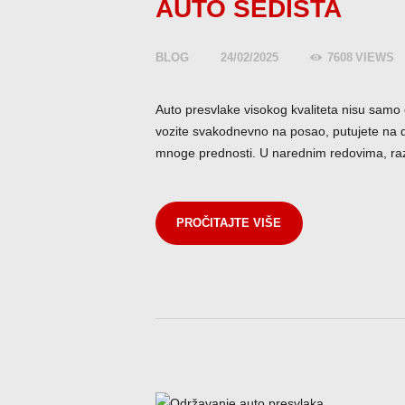
AUTO SEDIŠTA
BLOG
24/02/2025
7608
VIEWS
Auto presvlake visokog kvaliteta nisu samo 
vozite svakodnevno na posao, putujete na duž
mnoge prednosti. U narednim redovima, ra
PROČITAJTE VIŠE