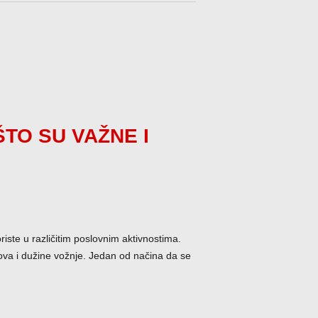
TO SU VAŽNE I
riste u različitim poslovnim aktivnostima.
lova i dužine vožnje. Jedan od načina da se