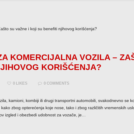
A KOMERCIJALNA VOZILA – ZAŠ
 NJIHOVOG KORIŠĆENJA?
0
LIKES
0
COMMENTS
Pozovi odmah
ila, kamioni, kombiji ili drugi transportni automobili, svakodnevno se ko
, kako zbog opterećenja koje nose, tako i zbog različitih vremenskih us
ihov izgled i obezbedi udobnost za vozače, je…