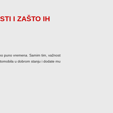
TI I ZAŠTO IH
imo puno vremena. Samim tim, važnost
automobila u dobrom stanju i dodate mu