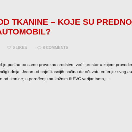
D TKANINE – KOJE SU PREDNOS
 AUTOMOBIL?
0
LIKES
0
COMMENTS
l je postao ne samo prevozno sredstvo, već i prostor u kojem provod
 očiglednija. Jedan od najefikasnijih načina da očuvate enterijer svog 
ke od tkanine, u poređenju sa kožnim ili PVC varijantama,…