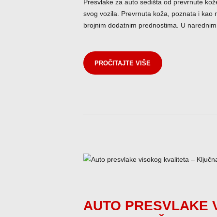
Presvlake za auto sedišta od prevrnute kož
svog vozila. Prevrnuta koža, poznata i kao mik
brojnim dodatnim prednostima. U narednim
PROČITAJTE VIŠE
AUTO PRESVLAKE V