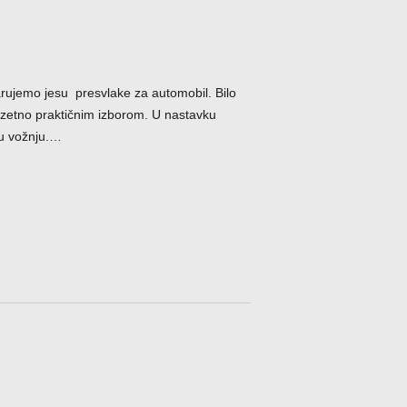
rujemo jesu presvlake za automobil. Bilo
uzetno praktičnim izborom. U nastavku
nu vožnju.…