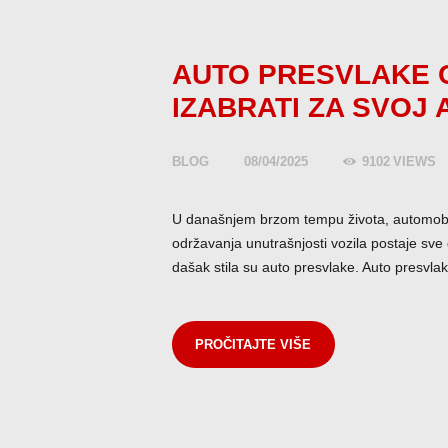
AUTO PRESVLAKE O
IZABRATI ZA SVOJ
BLOG
08/04/2025
9102
VIEWS
U današnjem brzom tempu života, automobi
održavanja unutrašnjosti vozila postaje sve
dašak stila su auto presvlake. Auto presvla
PROČITAJTE VIŠE