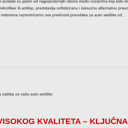
e postale su jedan od najpopularnijih izbora među vozačima koji žele d
rofiber ili antilop, predstavlja sofisticiranu i luksuznu alternativu pravoj
 redovima razmotrićemo sve prednosti presvlaka za auto sedišta od…
ISOKOG KVALITETA – KLJUČNA 