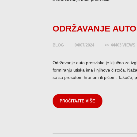
ODRŽAVANJE AUTO
BLOG
04/07/2024
44403
VIEWS
Održavanje auto presvlaka je ključno za izgl
formiranju utiska ima i njihova čistoća. Naža
se sa prosutom hranom ili pićem. Takođe, pr
PROČITAJTE VIŠE