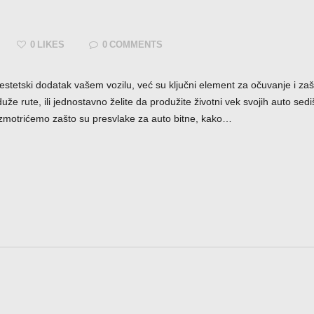
0
LIKES
0
COMMENTS
estetski dodatak vašem vozilu, već su ključni element za očuvanje i zaš
e rute, ili jednostavno želite da produžite životni vek svojih auto sed
zmotrićemo zašto su presvlake za auto bitne, kako…