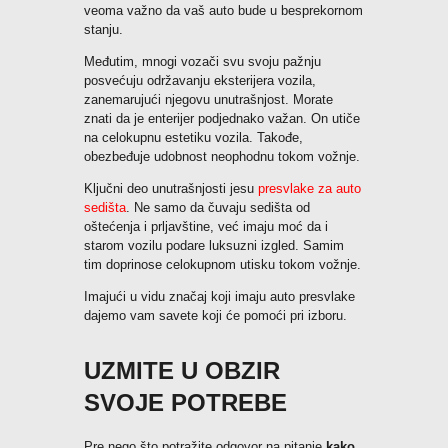
veoma važno da vaš auto bude u besprekornom
stanju.
Pozovi odmah
Međutim, mnogi vozači svu svoju pažnju
posvećuju održavanju eksterijera vozila,
zanemarujući njegovu unutrašnjost. Morate
znati da je enterijer podjednako važan. On utiče
na celokupnu estetiku vozila. Takođe,
obezbeđuje udobnost neophodnu tokom vožnje.
Ključni deo unutrašnjosti jesu
presvlake za auto
sedišta
. Ne samo da čuvaju sedišta od
oštećenja i prljavštine, već imaju moć da i
starom vozilu podare luksuzni izgled. Samim
tim doprinose celokupnom utisku tokom vožnje.
Imajući u vidu značaj koji imaju auto presvlake
dajemo vam savete koji će pomoći pri izboru.
UZMITE U OBZIR
SVOJE POTREBE
Pre nego što potražite odgovor na pitanje
kako