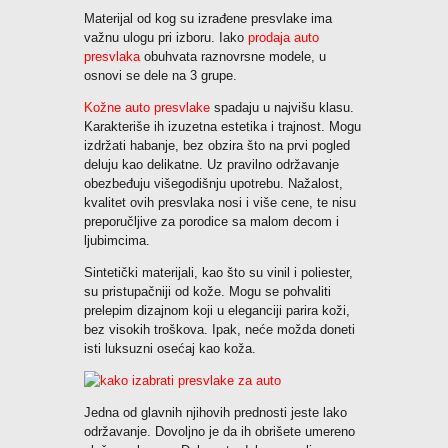
Materijal od kog su izrađene presvlake ima
važnu ulogu pri izboru. Iako
prodaja auto
presvlaka
obuhvata raznovrsne modele, u
osnovi se dele na 3 grupe.
Kožne auto presvlake
spadaju u najvišu klasu.
Karakteriše ih izuzetna estetika i trajnost. Mogu
izdržati habanje, bez obzira što na prvi pogled
deluju kao delikatne. Uz pravilno održavanje
obezbeđuju višegodišnju upotrebu. Nažalost,
kvalitet ovih presvlaka nosi i više cene, te nisu
preporučljive za porodice sa malom decom i
ljubimcima.
Sintetički materijali, kao što su vinil i poliester,
su pristupačniji od kože. Mogu se pohvaliti
prelepim dizajnom koji u eleganciji parira koži,
bez visokih troškova. Ipak, neće možda doneti
isti luksuzni osećaj kao koža.
Jedna od glavnih njihovih prednosti jeste lako
održavanje. Dovoljno je da ih obrišete umereno