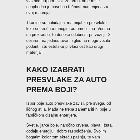
vlažnom krpom. Dok za tvrdokorne mrlje
neophodna je posebna tečnost namenjena za
ovaj materijal.
Tkanine su uobičajeni materijal za presvlake
koje se sreću u mnogim automobilima. Veoma
su prozračne, te donose udobnost pri vožnji. S
obzirom na jednostavan izgled ne mogu vozilu
podariti istu estetsku privlačnost kao drugi
materijali.
KAKO IZABRATI
PRESVLAKE ZA AUTO
PREMA BOJI?
Izbor boje auto presvlake zavisi, pre svega, od
ličnog stila. Mada ne treba zanemariti ni boje u
fabričkom dizajnu enterijera.
Svetle, jarke boje, naročito crvena, plava i žuta,
dodaju energiju i dobro raspoloženje. Svojim
bogatim koloritom skreću pažnju, te vam