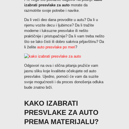
izabrati presvlake za auto
morate da
razmotrite svoje potrebe i navike.
Da li veći deo dana provodite u autu? Da li u
njemu vozite decu i ljubimce? Da li tražite
moderne i luksuzne presvlake ili nešto
praktičnije i pristupačnije? Da li vam treba nešto
što se lako čisti ili dobro sakriva prljavštinu? Da
li želite
auto presvlake po meri
?
Odgovori na ova i slična pitanja pružiće vam
jasnu sliku koje kvalitete očekujete od auto
presvlake. Ujedno, pomoći će vam da suzite
svoje mogućnosti i da proces donošenja odluka
bude znatno brži.
KAKO IZABRATI
PRESVLAKE ZA AUTO
PREMA MATERIJALU?