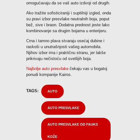
omogućavaju da se vaš auto izdvoji od drugih.
Ako tražite sofisticiraniji i suptilniji izgled, onda
su pravi izbor presvlake neutralnih boja, poput
bež, sive i braon. Dodatna prednost jeste lako
kombinovanje sa drugim bojama u enterijeru.
Crna i tamno plava stvaraju osećaj dubine i
raskoši u unutrašnjosti vašeg automobila.
Njihov izbor ima i praktičnu stranu, jer lakše
prikrivaju nečistoću od svetlijih boja.
Najbolje auto presvlake
čekaju vas u bogatoj
ponudi kompanije Kairos.
TAGS:
AUTO
AUTO PRESVLAKE
AUTO PRESVLAKE OD FAUKS
KOŽE