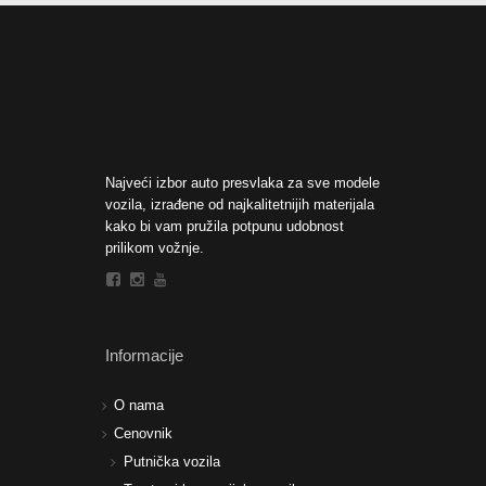
Najveći izbor auto presvlaka za sve modele
vozila, izrađene od najkalitetnijih materijala
kako bi vam pružila potpunu udobnost
prilikom vožnje.
Informacije
O nama
Cenovnik
Putnička vozila