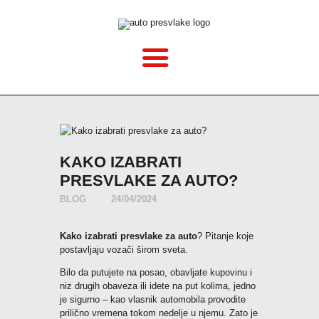
POČETNA
O NAMA
CENOVNIK
VELIČINE
KAKO IZABRATI
KAKO MONTIRATI?
PRESVLAKE ZA AUTO?
BLOG
24/04/2024
GALERIJA
Kako izabrati presvlake za auto
? Pitanje koje
BLOG
postavljaju vozači širom sveta.
Bilo da putujete na posao, obavljate kupovinu i
niz drugih obaveza ili idete na put kolima, jedno
KONTAKT
je sigurno – kao vlasnik automobila provodite
prilično vremena tokom nedelje u njemu. Zato je