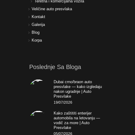
Teretna i komercijalna vozila
Veličine auto presvlaka
Kontakt
Galerija
Blog
Korpa
Poslednje Sa Bloga
Dubai crno/braon auto
presvlake — kako izgledaju
nakon ugradnje | Auto
Presvlake
19/07/2026
Kako zaštititi enterijer
automobila na letovanju —
vodič za more | Auto
Presvlake
05/07/2026