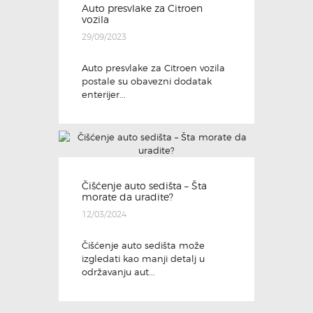
Auto presvlake za Citroen
vozila
29/09/2023
Auto presvlake za Citroen vozila
postale su obavezni dodatak
enterijer...
Čišćenje auto sedišta – Šta
morate da uradite?
12/03/2024
Čišćenje auto sedišta može
izgledati kao manji detalj u
održavanju aut...