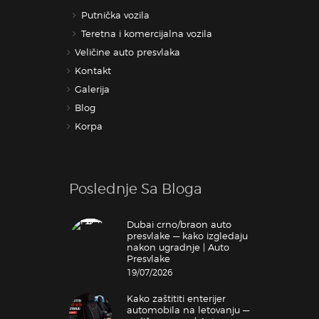
Putnička vozila
Teretna i komercijalna vozila
Veličine auto presvlaka
Kontakt
Galerija
Blog
Korpa
Poslednje Sa Bloga
Dubai crno/braon auto
presvlake — kako izgledaju
nakon ugradnje | Auto
Presvlake
19/07/2026
Kako zaštititi enterijer
automobila na letovanju —