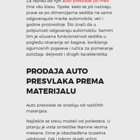
Za razliku od njih
auto presvlake po meri
čine višu klasu. Tipske, kako se još nazivaju,
prave se po dimenzijama sedišta ne samo
odgovarajuće marke automobila, već i
godine proizvodnje. Što znači da u
potpunosti odgovaraju automobilu. Samim
tim je očuvana funkcionalnost sedišta u
pogledu otvaranja air bagova, korišćenja
sigurnosnih pojaseva i ručica za pomeranje
položaja, deljivosti i drugih karakteristika.
PRODAJA AUTO
PRESVLAKA PREMA
MATERIJALU
Auto presvlake se izrađuju od različitih
materijala.
Najčešće se sreću modeli od poliestera. U
pitanju je vrsta sintetičke tkanine veoma
mekane, čime je obezbeđena izuzetna
udobnost, čak i tokom dugih vožnji.