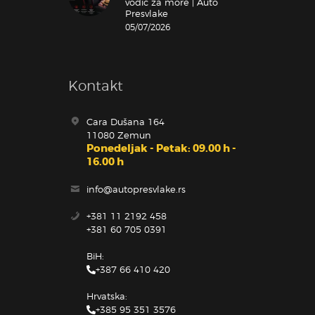
vodič za more | Auto
Presvlake
05/07/2026
Kontakt
Cara Dušana 164
11080 Zemun
Ponedeljak - Petak: 09.00 h -
16.00 h
info@autopresvlake.rs
+381 11 2192 458
+381 60 705 0391
BiH:
+387 66 410 420
Hrvatska:
+385 95 351 3576