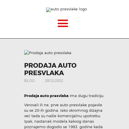
POČETNA
O NAMA
CENOVNIK
PRODAJA AUTO
PRESVLAKA
VELIČINE
BLOG
28/11/2022
KAKO MONTIRATI?
Prodaja auto presvlaka
ima dugu tradiciju.
Verovali ili ne, prve auto presvlake pojavile
GALERIJA
su se 20-ih godina. Iako skromnog dizajna
već tada su našle komercijalnu upotrebu.
Ipak, nastanak modela kakvog danas
BLOG
poznajemo dogodio se 1983. godine kada