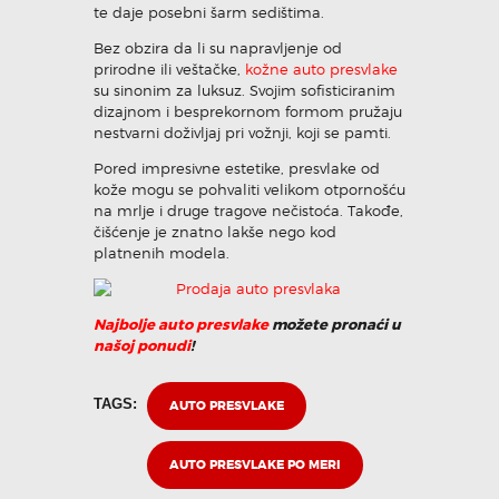
te daje posebni šarm sedištima.
Bez obzira da li su napravljenje od
prirodne ili veštačke,
kožne auto presvlake
su sinonim za luksuz. Svojim sofisticiranim
dizajnom i besprekornom formom pružaju
nestvarni doživljaj pri vožnji, koji se pamti.
Pored impresivne estetike, presvlake od
kože mogu se pohvaliti velikom otpornošću
na mrlje i druge tragove nečistoća. Takođe,
čišćenje je znatno lakše nego kod
platnenih modela.
Najbolje auto presvlake
možete pronaći u
našoj ponudi
!
TAGS:
AUTO PRESVLAKE
AUTO PRESVLAKE PO MERI