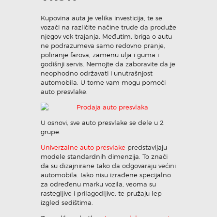
Kupovina auta je velika investicija, te se
vozači na različite načine trude da produže
njegov vek trajanja. Međutim, briga o autu
ne podrazumeva samo redovno pranje,
poliranje farova, zamenu ulja i guma i
godišnji servis. Nemojte da zaboravite da je
neophodno održavati i unutrašnjost
automobila. U tome vam mogu pomoći
auto presvlake.
U osnovi, sve auto presvlake se dele u 2
grupe.
Univerzalne auto presvlake
predstavljaju
modele standardnih dimenzija. To znači
da su dizajnirane tako da odgovaraju većini
automobila. Iako nisu izrađene specijalno
za određenu marku vozila, veoma su
rastegljive i prilagodljive, te pružaju lep
izgled sedištima.