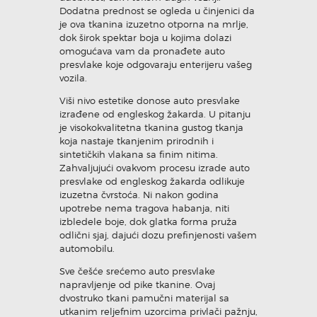
Dodatna prednost se ogleda u činjenici da
je ova tkanina izuzetno otporna na mrlje,
dok širok spektar boja u kojima dolazi
omogućava vam da pronađete auto
presvlake koje odgovaraju enterijeru vašeg
vozila.
Viši nivo estetike donose auto presvlake
izrađene od engleskog žakarda. U pitanju
je visokokvalitetna tkanina gustog tkanja
koja nastaje tkanjenim prirodnih i
sintetičkih vlakana sa finim nitima.
Zahvaljujući ovakvom procesu izrade auto
presvlake od engleskog žakarda odlikuje
izuzetna čvrstoća. Ni nakon godina
upotrebe nema tragova habanja, niti
izbledele boje, dok glatka forma pruža
odlični sjaj, dajući dozu prefinjenosti vašem
automobilu.
Sve češće srećemo auto presvlake
napravljenje od pike tkanine. Ovaj
dvostruko tkani pamučni materijal sa
utkanim reljefnim uzorcima privlači pažnju,