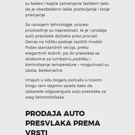
su kaiševi i kopče zamenjene lastišem tako
da je obezbeđeno lakše postavljanje i bolje
KONTAKT
prianjanje.
Sa razvojem tehnologije, procesi
proizvodnje su napredovali, te je i prodaja
auto presvlaka doživela pravi procvat.
Pozovi odmah
Danas na tržištu postoje različiti modeli.
Počev standardnih verzija, preko
elegantnih kožnih, pa do presvlaka sa
dodacima za lumbalnu podršku i
kontrolisanje temperature – mogućnosti su,
zaista, beskonačne.
Imajući u vidu bogatu ponudu u novom
blogu vam dajemo savete kako da
izaberete odgovarajuće auto presvlake za
svog četvorotočkaša.
PRODAJA AUTO
PRESVLAKA PREMA
VRSTI