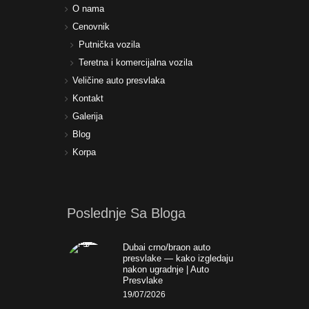
O nama
Cenovnik
Putnička vozila
Teretna i komercijalna vozila
Veličine auto presvlaka
Kontakt
Galerija
Blog
Korpa
Poslednje Sa Bloga
Dubai crno/braon auto
presvlake — kako izgledaju
nakon ugradnje | Auto
Presvlake
19/07/2026