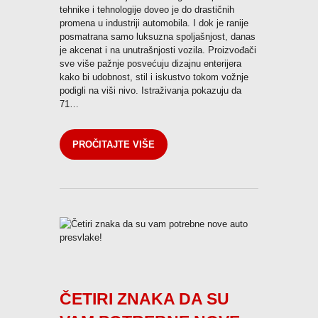
tehnike i tehnologije doveo je do drastičnih
promena u industriji automobila. I dok je ranije
posmatrana samo luksuzna spoljašnjost, danas
je akcenat i na unutrašnjosti vozila. Proizvođači
sve više pažnje posvećuju dizajnu enterijera
kako bi udobnost, stil i iskustvo tokom vožnje
podigli na viši nivo. Istraživanja pokazuju da
71…
PROČITAJTE VIŠE
ČETIRI ZNAKA DA SU