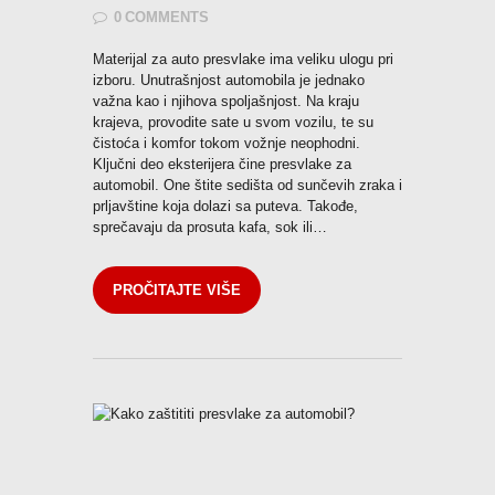
0
COMMENTS
KONTAKT
Materijal za auto presvlake ima veliku ulogu pri
izboru. Unutrašnjost automobila je jednako
važna kao i njihova spoljašnjost. Na kraju
krajeva, provodite sate u svom vozilu, te su
Pozovi odmah
čistoća i komfor tokom vožnje neophodni.
Ključni deo eksterijera čine presvlake za
automobil. One štite sedišta od sunčevih zraka i
prljavštine koja dolazi sa puteva. Takođe,
sprečavaju da prosuta kafa, sok ili…
PROČITAJTE VIŠE