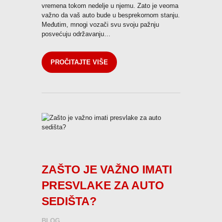
vremena tokom nedelje u njemu. Zato je veoma
važno da vaš auto bude u besprekornom stanju.
Međutim, mnogi vozači svu svoju pažnju
posvećuju održavanju…
PROČITAJTE VIŠE
ZAŠTO JE VAŽNO IMATI
PRESVLAKE ZA AUTO
SEDIŠTA?
BLOG