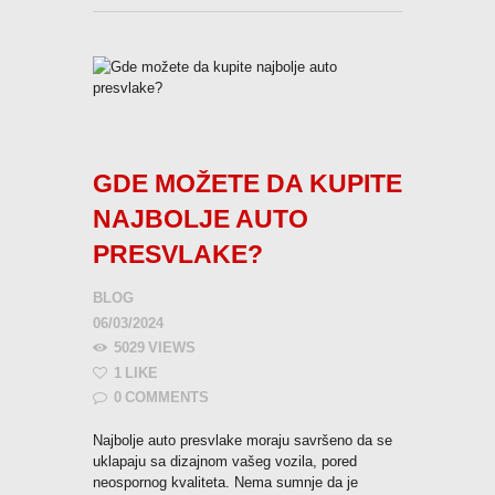
GDE MOŽETE DA KUPITE
NAJBOLJE AUTO
PRESVLAKE?
BLOG
06/03/2024
5029
VIEWS
1
LIKE
0
COMMENTS
Najbolje auto presvlake moraju savršeno da se
uklapaju sa dizajnom vašeg vozila, pored
neospornog kvaliteta. Nema sumnje da je