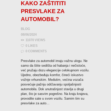
KAKO ZAŠTITITI
PRESVLAKE ZA
AUTOMOBIL?
BLOG
08/06/2024
11070
VIEWS
0
LIKES
0
COMMENTS
Presvlake za automobil imaju važnu ulogu. Ne
samo da štite sedišta od habanja i nečistoće,
već pružaju dozu elegancije celokupnom vozilu.
Ujedno, obezbeđuju komfor, čineći iskustvo
vožnje vrhunskim. Međutim, većina vozača
posvećuje pažnju održavanju spoljašnjosti
automobila. Dok unutrašnjost stavlja u drugi
plan, što je sasvim pogrešno. Na kraju krajeva,
provodite sate u svom vozilu. Samim tim su
presvlake za auto…