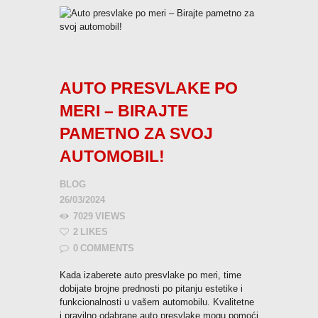
AUTO PRESVLAKE PO
MERI – BIRAJTE
PAMETNO ZA SVOJ
AUTOMOBIL!
BLOG
26/03/2024
7029
VIEWS
2
LIKES
0
COMMENTS
Kada izaberete auto presvlake po meri, time
dobijate brojne prednosti po pitanju estetike i
funkcionalnosti u vašem automobilu. Kvalitetne
i pravilno odabrane auto presvlake mogu pomoći