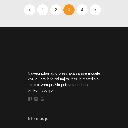
<
1
2
3
4
>
Najveći izbor auto presvlaka za sve modele
vozila, izrađene od najkalitetnijih materijala
kako bi vam pružila potpunu udobnost
prilikom vožnje.
Informacije