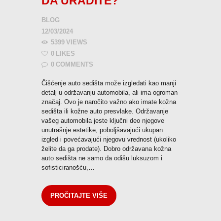
DA URADITE?
BLOG
12/03/2024
5399
VIEWS
0
LIKES
0
COMMENTS
Čišćenje auto sedišta može izgledati kao manji
detalj u održavanju automobila, ali ima ogroman
značaj. Ovo je naročito važno ako imate kožna
sedišta ili kožne auto presvlake. Održavanje
vašeg automobila jeste ključni deo njegove
unutrašnje estetike, poboljšavajući ukupan
izgled i povećavajući njegovu vrednost (ukoliko
želite da ga prodate). Dobro održavana kožna
auto sedišta ne samo da odišu luksuzom i
sofisticiranošću,…
PROČITAJTE VIŠE