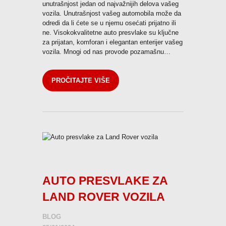
unutrašnjost jedan od najvažnijih delova vašeg
vozila. Unutrašnjost vašeg automobila može da
odredi da li ćete se u njemu osećati prijatno ili
ne. Visokokvalitetne auto presvlake su ključne
za prijatan, komforan i elegantan enterijer vašeg
vozila. Mnogi od nas provode pozamašnu…
PROČITAJTE VIŠE
AUTO PRESVLAKE ZA
LAND ROVER VOZILA
BLOG