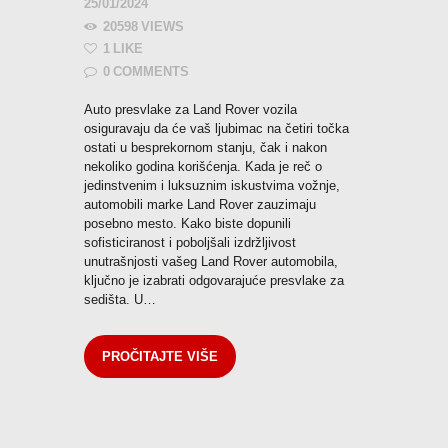
25/01/2024
20598
VIEWS
1
LIKE
0
COMMENTS
Auto presvlake za Land Rover vozila
osiguravaju da će vaš ljubimac na četiri točka
ostati u besprekornom stanju, čak i nakon
nekoliko godina korišćenja. Kada je reč o
jedinstvenim i luksuznim iskustvima vožnje,
automobili marke Land Rover zauzimaju
posebno mesto. Kako biste dopunili
sofisticiranost i poboljšali izdržljivost
unutrašnjosti vašeg Land Rover automobila,
ključno je izabrati odgovarajuće presvlake za
sedišta. U…
PROČITAJTE VIŠE