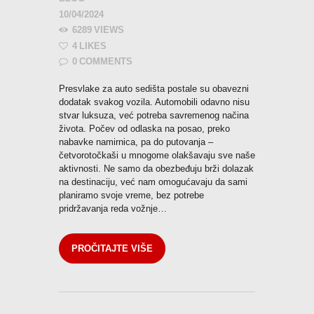
10/04/2024
6289
VIEWS
4
LIKES
0
COMMENTS
Presvlake za auto sedišta postale su obavezni
dodatak svakog vozila. Automobili odavno nisu
stvar luksuza, već potreba savremenog načina
života. Počev od odlaska na posao, preko
nabavke namirnica, pa do putovanja –
četvorotočkaši u mnogome olakšavaju sve naše
aktivnosti. Ne samo da obezbeđuju brži dolazak
na destinaciju, već nam omogućavaju da sami
planiramo svoje vreme, bez potrebe
pridržavanja reda vožnje…
PROČITAJTE VIŠE