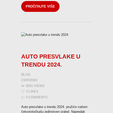
PROČITAJTE VIŠE
AUTO PRESVLAKE U
TRENDU 2024.
BLOG
23/05/2024
8291
VIEWS
3
LIKES
0
COMMENTS
Auto presvlake u trendu 2024. pružiće vašem
četvorotočkašu jedinstven izgled. Napredak