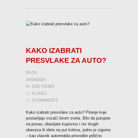
KAKO IZABRATI
PRESVLAKE ZA AUTO?
BLOG
24/04/2024
6183
VIEWS
0
LIKES
0
COMMENTS
Kako izabrati presvlake za auto? Pitanje koje
postavljaju vozači širom sveta. Bilo da putujete
na posao, obavljate kupovinu i niz drugih
obaveza ili idete na put kolima, jedno je sigurno
– kao vlasnik automobila provodite prilično