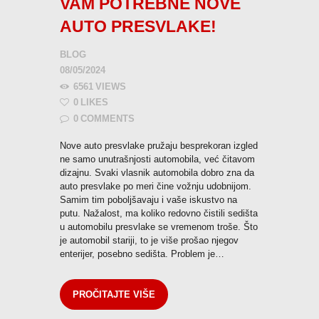
VAM POTREBNE NOVE
AUTO PRESVLAKE!
BLOG
08/05/2024
6561
VIEWS
0
LIKES
0
COMMENTS
Nove auto presvlake pružaju besprekoran izgled
ne samo unutrašnjosti automobila, već čitavom
dizajnu. Svaki vlasnik automobila dobro zna da
auto presvlake po meri čine vožnju udobnijom.
Samim tim poboljšavaju i vaše iskustvo na
putu. Nažalost, ma koliko redovno čistili sedišta
u automobilu presvlake se vremenom troše. Što
je automobil stariji, to je više prošao njegov
enterijer, posebno sedišta. Problem je…
PROČITAJTE VIŠE