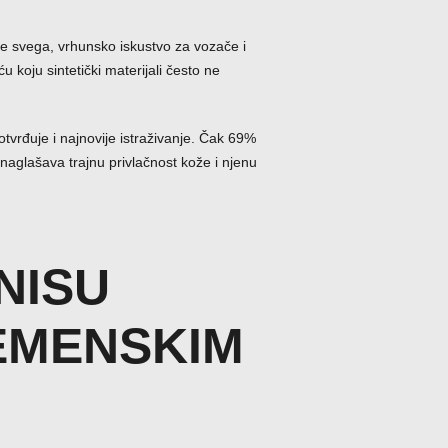
pre svega, vrhunsko iskustvo za vozače i
koju sintetički materijali često ne
otvrđuje i najnovije istraživanje. Čak 69%
naglašava trajnu privlačnost kože i njenu
NISU
EMENSKIM