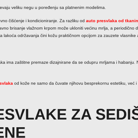
evaju veliku negu u poređenju sa platnenim modelima.
vno čišćenje i kondicioniranje. Za razliku od
auto presvlaka od tkani
nostavno brisanje vlažnom krpom može ukloniti većinu mrlja, a periodič
 lakoća održavanja čini kožu praktičnom opcijom za zauzete vlasnike aut
aka ima zaštitne premaze dizajnirane da se odupru mrljama i habanju. N
svlaka
od kože ne samo da čuvate njihovu besprekornu estetiku, već i i
ESVLAKE ZA SEDI
ENE