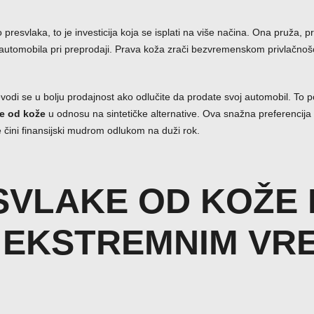
resvlaka, to je investicija koja se isplati na više načina. Ona pruža, 
utomobila pri preprodaji. Prava koža zrači bezvremenskom privlačnošću 
vodi se u bolju prodajnost ako odlučite da prodate svoj automobil. To p
e od kože
u odnosu na sintetičke alternative. Ova snažna preferencija 
 čini finansijski mudrom odlukom na duži rok.
SVLAKE OD KOŽE 
Pozovi odmah
 EKSTREMNIM VR