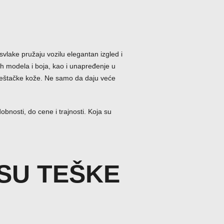
svlake pružaju vozilu elegantan izgled i
tih modela i boja, kao i unapređenje u
veštačke kože. Ne samo da daju veće
nosti, do cene i trajnosti. Koja su
SU TEŠKE