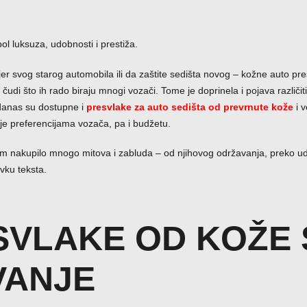
ol luksuza, udobnosti i prestiža.
ijer svog starog automobila ili da zaštite sedišta novog – kožne auto pre
e čudi što ih rado biraju mnogi vozači. Tome je doprinela i pojava različi
 danas su dostupne i
presvlake za auto sedišta od prevrnute kože
i 
je preferencijama vozača, pa i budžetu.
nakupilo mnogo mitova i zabluda – od njihovog održavanja, preko udob
vku teksta.
SVLAKE OD KOŽE 
VANJE