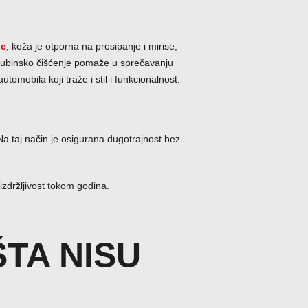
ne
, koža je otporna na prosipanje i mirise,
no dubinsko čišćenje pomaže u sprečavanju
omobila koji traže i stil i funkcionalnost.
a taj način je osigurana dugotrajnost bez
zdržljivost tokom godina.
ŠTA
NISU