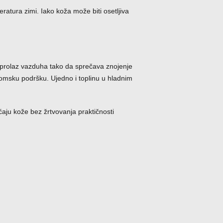
eratura zimi. Iako koža može biti osetljiva
rolaz vazduha tako da sprečava znojenje
nomsku podršku. Ujedno i toplinu u hladnim
aju kože bez žrtvovanja praktičnosti