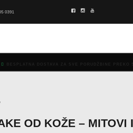
POČETNA
05 0391
O NAMA
CENOVNIK
VELIČINE
KAKO MONTIRATI?
GALERIJA
BESPLATNA DOSTAVA ZA SVE PORUDŽBINE PREKO 5.
BLOG
KONTAKT
KE OD KOŽE – MITOVI 