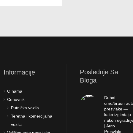
Poslednje Sa
Informacije
Bloga
O nama
Dubai
Cenovnik
crno/braon aut
Putnička vozila
presvlake —
kako izgledaju
Teretna i komercijalna
nakon ugradnj
vozila
| Auto
Presvlake
Veličine auto presvlaka