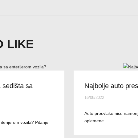
 LIKE
 sedišta sa
Najbolje auto pre
16/08/2022
Auto presvlake nisu namenj
oplemene ...
nterijerom vozila? Pitanje