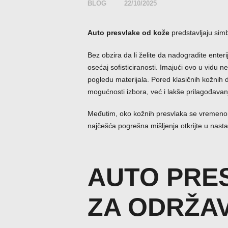
BLOG
22/10/2025
Auto presvlake od kože
predstavljaju simb
Bez obzira da li želite da nadogradite enter
osećaj sofisticiranosti. Imajući ovo u vidu n
pogledu materijala. Pored klasičnih kožnih
mogućnosti izbora, već i lakše prilagođavan
Međutim, oko kožnih presvlaka se vremenom 
najčešća pogrešna mišljenja otkrijte u nasta
AUTO PRE
ZA ODRŽA