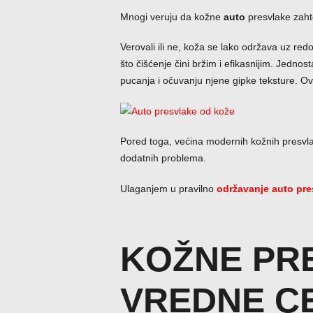
Mnogi veruju da kožne
auto
presvlake zaht
Verovali ili ne, koža se lako održava uz redo
što čišćenje čini bržim i efikasnijim. Jed
pucanja i očuvanju njene gipke teksture. Ova
Pored toga, većina modernih kožnih presvl
dodatnih problema.
Ulaganjem u pravilno
održavanje auto pre
KOŽNE
PR
VREDNE C