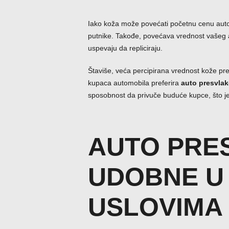
Iako koža može povećati početnu cenu auto p
putnike. Takođe, povećava vrednost vašeg a
uspevaju da repliciraju.
Štaviše, veća percipirana vrednost kože pre
kupaca automobila preferira
auto presvlak
sposobnost da privuče buduće kupce, što je
AUTO PRE
UDOBNE U
USLOVIMA