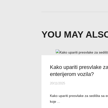
YOU MAY ALSO
Kako upariti presvlake za
enterijerom vozila?
20/11/2025
Kako upariti presvlake za sedišta sa e
koje ...