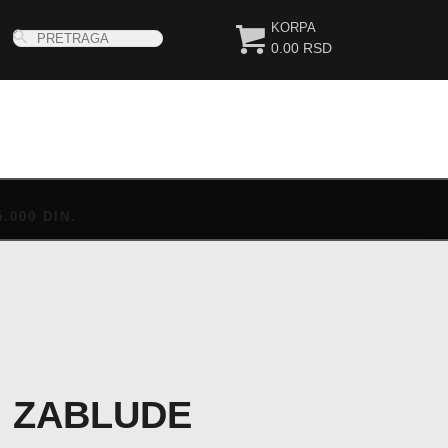
KORPA
0.00 RSD
000 DIN.
I ZABLUDE