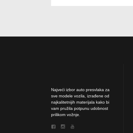
Najveći izbor auto presvlaka za
sve modele vozila, izrađene od
najkalitetnijih materijala kako bi
vam pružila potpunu udobnost
prilikom vožnje.