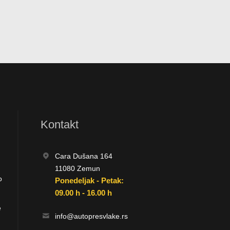
Kontakt
Cara Dušana 164
11080 Zemun
o
Ponedeljak - Petak:
09.00 h - 16.00 h
e
info@autopresvlake.rs