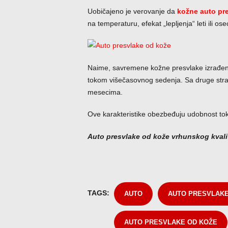
Uobičajeno je verovanje da
kožne auto pr
na temperaturu, efekat „lepljenja“ leti ili 
Naime, savremene kožne presvlake izrađen
tokom višečasovnog sedenja. Sa druge stran
mesecima.
Ove karakteristike obezbeđuju udobnost tok
Auto presvlake od kože vrhunskog kvali
TAGS:
AUTO
AUTO PRESVLAK
AUTO PRESVLAKE OD KOŽE