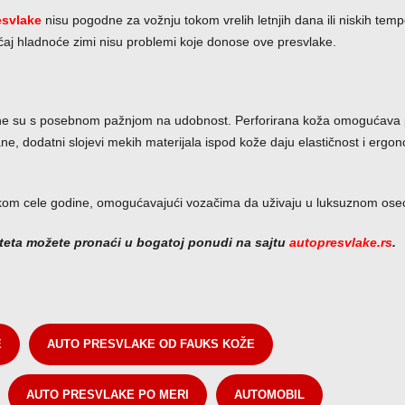
esvlake
nisu pogodne za vožnju tokom vrelih letnjih dana ili niskih temp
osećaj hladnoće zimi nisu problemi koje donose ove presvlake.
e su s posebnom pažnjom na udobnost. Perforirana koža omogućava p
e, dodatni slojevi mekih materijala ispod kože daju elastičnost i ergo
om cele godine, omogućavajući vozačima da uživaju u luksuznom oseć
teta možete pronaći u bogatoj ponudi na sajtu
autopresvlake.rs
.
E
AUTO PRESVLAKE OD FAUKS KOŽE
AUTO PRESVLAKE PO MERI
AUTOMOBIL