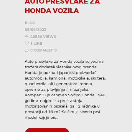
AUTO PRESVLAKE ZA
HONDA VOZILA
KONTAKT
BLOG
09/06/2023
Pozovi odmah
20580
VIEWS
1
LIKE
0
COMMENTS
Auto presvlake za Honda vozila su veoma
traženi dodatak vlasnika ovog brenda.
Honda je poznati japanski proizvođač
automobila, kamiona, motocikala, skutera,
quad vozila, ali i generatora, robota,
opreme za plovljenja i mlaznjaka.
Kompaniju je osnovao Soičiro Honda 1946.
godine, najpre, za proizvodnju
motorizovanih bicikala. Sa 12 radnika u
prostoriji od 16 m2 Soičiro je stvorio prvi
model koji je bio…