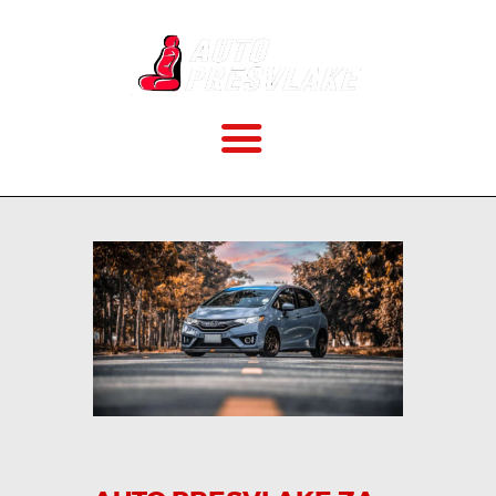
POČETNA
O NAMA
CENOVNIK
VELIČINE
KAKO MONTIRATI?
GALERIJA
BLOG