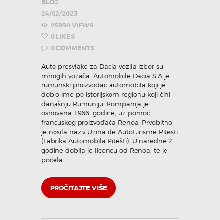
BLOG
24/02/2023
25990
VIEWS
0
LIKES
0
COMMENTS
Auto presvlake za Dacia vozila izbor su
mnogih vozača. Automobile Dacia S.A je
rumunski proizvođač automobila koji je
dobio ime po istorijskom regionu koji čini
današnju Rumuniju. Kompanija je
osnovana 1966. godine, uz pomoć
francuskog proizvođača Renoa. Prvobitno
je nosila naziv Uzina de Autoturisme Pitești
(Fabrika Automobila Pitešti). U naredne 2
godine dobila je licencu od Renoa, te je
počela…
PROČITAJTE VIŠE