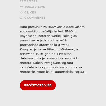
22/12/2022
10032
VIEWS
0
LIKES
0
COMMENTS
Auto presvlake za BMW vozila daće vašem
automobilu upečatljiv izgled. BMW, tj.
Bayerische Motoren Werke, kako glasi
puno ime, je jedan od najvećih
proizvođača automobila u svetu.
Kompanija, sa sedištem u Minhenu, je
osnovana 1916. godine. Prvobitna
delatnost bila je proizvodnja avionskih
motora. Nakon Prvog svetskog rata
započela je i sa proizvodnjom motora za
motocikle, moticikala i automobila, koji su…
PROČITAJTE VIŠE