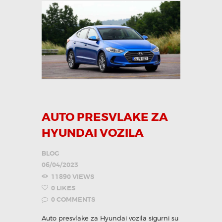
AUTO PRESVLAKE ZA
HYUNDAI VOZILA
BLOG
06/04/2023
11890
VIEWS
0
LIKES
0
COMMENTS
Auto presvlake za Hyundai vozila sigurni su