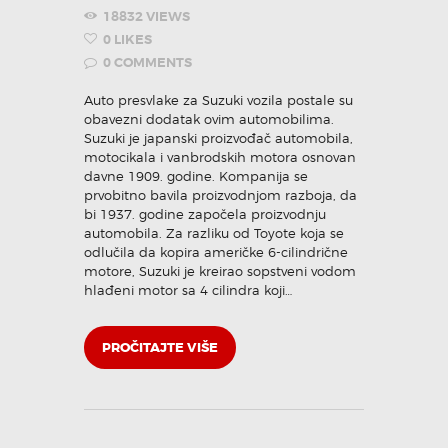
18832
VIEWS
0
LIKES
0
COMMENTS
Auto presvlake za Suzuki vozila postale su
obavezni dodatak ovim automobilima.
Suzuki je japanski proizvođač automobila,
motocikala i vanbrodskih motora osnovan
davne 1909. godine. Kompanija se
prvobitno bavila proizvodnjom razboja, da
bi 1937. godine započela proizvodnju
automobila. Za razliku od Toyote koja se
odlučila da kopira američke 6-cilindrične
motore, Suzuki je kreirao sopstveni vodom
hlađeni motor sa 4 cilindra koji…
PROČITAJTE VIŠE