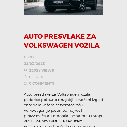
AUTO PRESVLAKE ZA
VOLKSWAGEN VOZILA
BLOG
22/03/2023
22028
VIEWS
0
LIKES
0
COMMENTS
Auto presvlake za Volkswagen vozila
podariće potpuno drugačiji, osveženi izgled
enterijera vašem četvorotočkašu.
Volkswagen je jedan od najvećih
proizvođača automobila, ne samo u Evropi,
već i u celom svetu. Sa sedištem u
Volfsburgu, preduzeće je osnovano pre