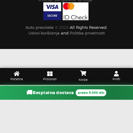
Auto presvlake
© 2026
All Rights Reserved.
Uslovi korišćenja
and
Politika privatnosti
Početna
Proizvodi
Profil
Korpa
🚚
Besplatna dostava
preko 5.000 din
function hero_banner_preload() { if (is_front_page()) { echo '
'; } }
add_action('wp_head', 'hero_banner_preload', 1);