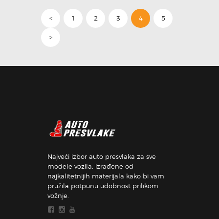
<
1
2
3
4
5
>
Najveći izbor auto presvlaka za sve
modele vozila, izrađene od
najkalitetnijih materijala kako bi vam
pružila potpunu udobnost prilikom
vožnje.