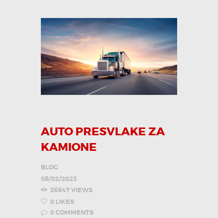
AUTO PRESVLAKE ZA
KAMIONE
BLOG
08/02/2023
36547
VIEWS
0
LIKES
0
COMMENTS