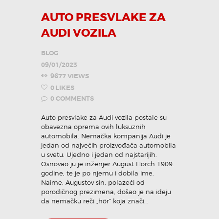
AUTO PRESVLAKE ZA
AUDI VOZILA
BLOG
09/01/2023
9677
VIEWS
0
LIKES
0
COMMENTS
Auto presvlake za Audi vozila postale su
obavezna oprema ovih luksuznih
automobila. Nemačka kompanija Audi je
jedan od najvećih proizvođača automobila
u svetu. Ujedno i jedan od najstarijih.
Osnovao ju je inženjer August Horch 1909.
godine, te je po njemu i dobila ime.
Naime, Augustov sin, polazeći od
porodičnog prezimena, došao je na ideju
da nemačku reči „hör“ koja znači…