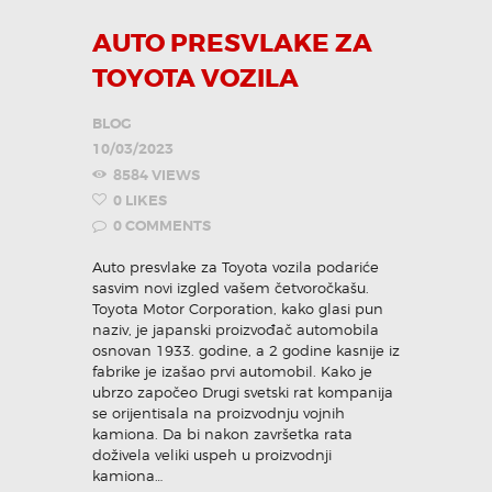
AUTO PRESVLAKE ZA
TOYOTA VOZILA
BLOG
10/03/2023
8584
VIEWS
0
LIKES
0
COMMENTS
Auto presvlake za Toyota vozila podariće
sasvim novi izgled vašem četvoročkašu.
Toyota Motor Corporation, kako glasi pun
naziv, je japanski proizvođač automobila
osnovan 1933. godine, a 2 godine kasnije iz
fabrike je izašao prvi automobil. Kako je
ubrzo započeo Drugi svetski rat kompanija
se orijentisala na proizvodnju vojnih
kamiona. Da bi nakon završetka rata
doživela veliki uspeh u proizvodnji
kamiona…