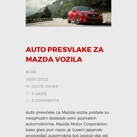
AUTO PRESVLAKE ZA
MAZDA VOZILA
BLOG
25/01/2023
23473
VIEWS
0
LIKES
0
COMMENTS
Auto presvlake za Mazda vozila postale su
neophodni dodatak ovim poznatim
automobilima. Mazda Motor Corporation,
kako glasi pun naziv, je čuveni japanski
proizvođač automobila koji postoji više od