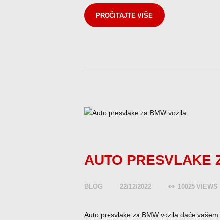
PROČITAJTE VIŠE
AUTO PRESVLAKE 
BLOG
22/12/2022
10025
VIEWS
Auto presvlake za BMW vozila daće vašem au