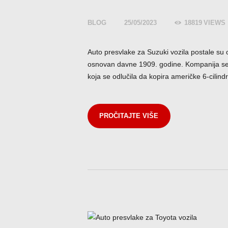
BLOG
25/05/2023
18819
VIEWS
Auto presvlake za Suzuki vozila postale su
osnovan davne 1909. godine. Kompanija se p
koja se odlučila da kopira američke 6-cilin
PROČITAJTE VIŠE