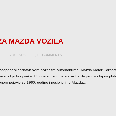
ZA MAZDA VOZILA
0
LIKES
0
COMMENTS
 neophodni dodatak ovim poznatim automobilima. Mazda Motor Corporati
 više od jednog veka. U početku, kompanija se bavila proizvodnjom plute
Pozovi odmah
menom pojavio se 1960. godine i nosio je ime Mazda…