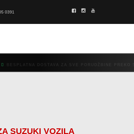
POČETNA
05 0391
O NAMA
CENOVNIK
VELIČINE
KAKO MONTIRATI?
GALERIJA
BESPLATNA DOSTAVA ZA SVE PORUDŽBINE PREKO 5.
BLOG
KONTAKT
A SUZUKI VOZILA