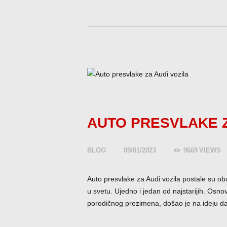
AUTO PRESVLAKE Z
BLOG
09/01/2023
9669
VIEWS
Auto presvlake za Audi vozila postale su 
u svetu. Ujedno i jedan od najstarijih. Osno
porodičnog prezimena, došao je na ideju d