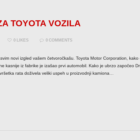
A TOYOTA VOZILA
0
LIKES
0
COMMENTS
asvim novi izgled vašem četvoročkašu. Toyota Motor Corporation, kako g
 kasnije iz fabrike je izašao prvi automobil. Kako je ubrzo započeo Dru
vršetka rata doživela veliki uspeh u proizvodnji kamiona…