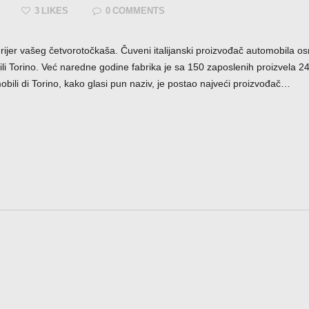
3
LIKES
0
COMMENTS
erijer vašeg četvorotočkaša. Čuveni italijanski proizvođač automobila 
li Torino. Već naredne godine fabrika je sa 150 zaposlenih proizvela 2
omobili di Torino, kako glasi pun naziv, je postao najveći proizvođač…