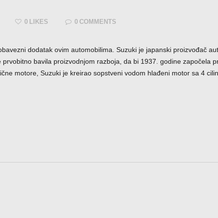
0
LIKES
0
COMMENTS
 obavezni dodatak ovim automobilima. Suzuki je japanski proizvođač au
rvobitno bavila proizvodnjom razboja, da bi 1937. godine započela pr
drične motore, Suzuki je kreirao sopstveni vodom hlađeni motor sa 4 cili