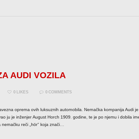
A AUDI VOZILA
0
LIKES
0
COMMENTS
obavezna oprema ovih luksuznih automobila. Nemačka kompanija Audi je
vao ju je inženjer August Horch 1909. godine, te je po njemu i dobila i
a nemačku reči „hör“ koja znači…